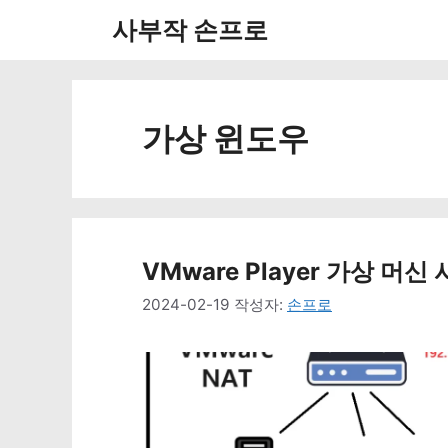
컨
사부작 손프로
텐
츠
로
가상 윈도우
건
너
뛰
VMware Player 가상 머
기
2024-02-19
작성자:
손프로