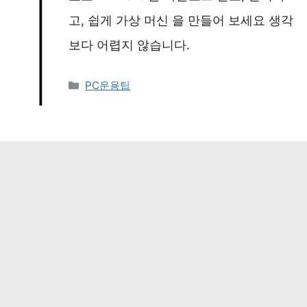
고, 쉽게 가상 머신 을 만들어 보세요 생각
보다 어렵지 않습니다.
카
PC운용팁
테
고
리