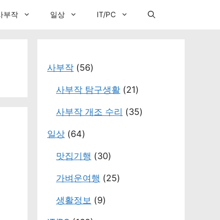
사부작
일상
IT/PC
사부작
(56)
사부작 탐구생활
(21)
사부작 개조 수리
(35)
일상
(64)
맛집기행
(30)
가벼운여행
(25)
생활정보
(9)