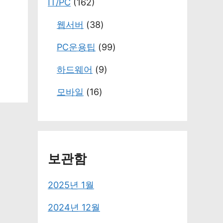
IT/PC
(162)
웹서버
(38)
PC운용팁
(99)
하드웨어
(9)
모바일
(16)
보관함
2025년 1월
2024년 12월