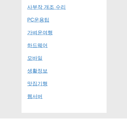
사부작 개조 수리
PC운용팁
가벼운여행
하드웨어
모바일
생활정보
맛집기행
웹서버