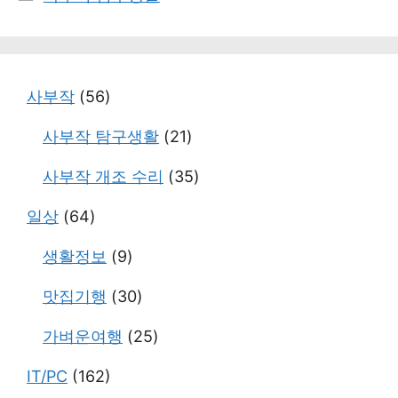
테
고
리
사부작
(56)
사부작 탐구생활
(21)
사부작 개조 수리
(35)
일상
(64)
생활정보
(9)
맛집기행
(30)
가벼운여행
(25)
IT/PC
(162)