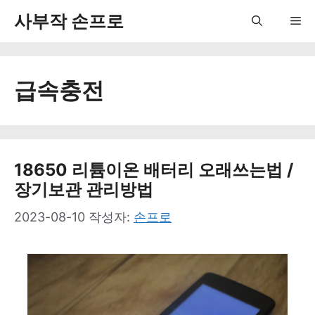
컨
사부작 손프로
Me
텐
츠
급속충전
로
건
너
뛰
18650 리튬이온 배터리 오래쓰는법 /
장기보관 관리방법
기
2023-08-10
작성자:
손프로