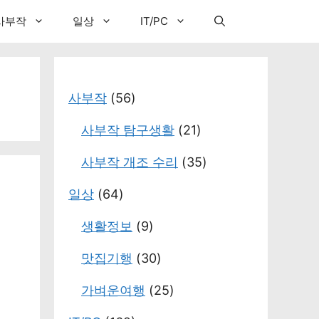
사부작
일상
IT/PC
사부작
(56)
사부작 탐구생활
(21)
사부작 개조 수리
(35)
일상
(64)
생활정보
(9)
맛집기행
(30)
가벼운여행
(25)