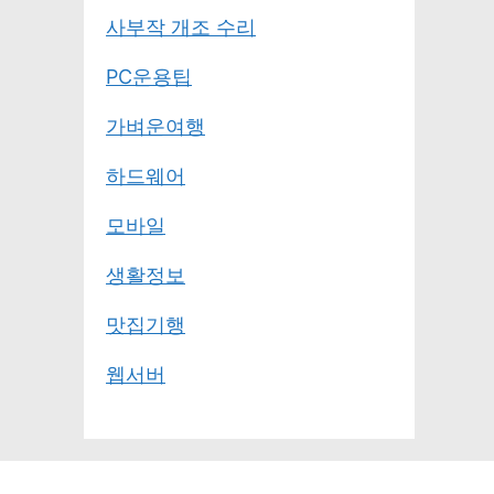
사부작 개조 수리
PC운용팁
가벼운여행
하드웨어
모바일
생활정보
맛집기행
웹서버