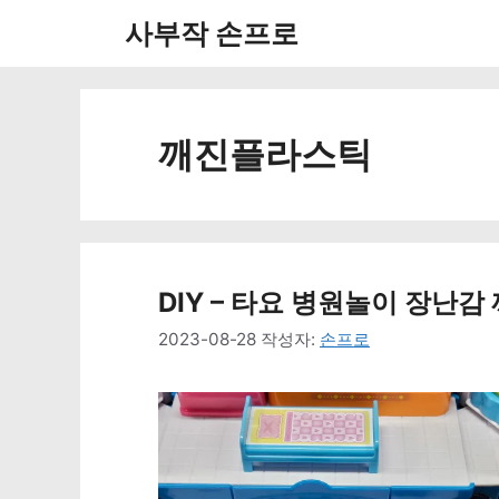
컨
사부작 손프로
텐
츠
로
깨진플라스틱
건
너
뛰
DIY – 타요 병원놀이 장난
기
2023-08-28
작성자:
손프로