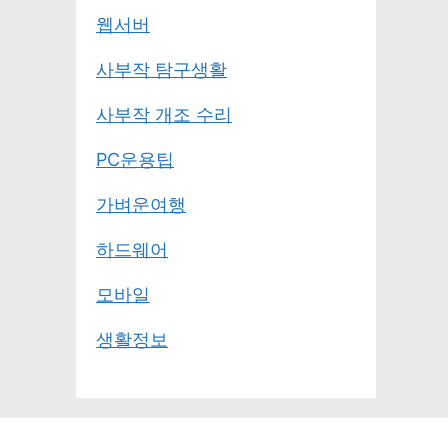
웹서버
사부작 탐구생활
사부작 개조 수리
PC운용팁
가벼운여행
하드웨어
모바일
생활정보