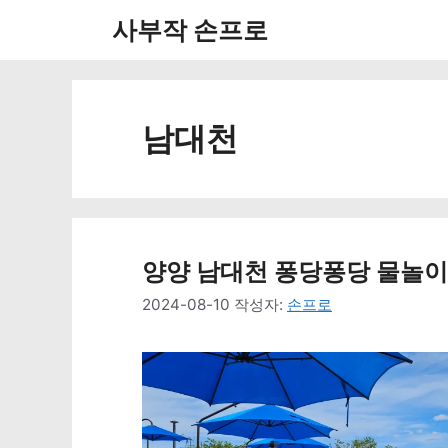
컨
사부작 손프로
텐
츠
로
남대천
건
너
뛰
양양 남대천 퐁당퐁당 물놀이장
기
2024-08-10
작성자:
손프로