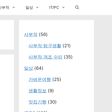
사부작
일상
IT/PC
사부작
(56)
사부작 탐구생활
(21)
사부작 개조 수리
(35)
일상
(64)
가벼운여행
(25)
생활정보
(9)
맛집기행
(30)