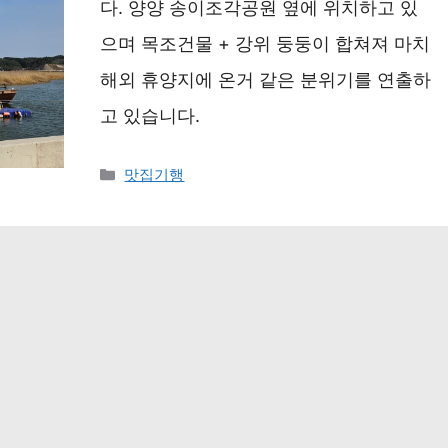
다. 양양 송이조각공원 옆에 위치하고 있
으며 목조건물 + 강위 둥둥이 합쳐져 마치
해외 휴양지에 온거 같은 분위기를 연출하
고 있습니다.
카
맛집기행
테
고
리