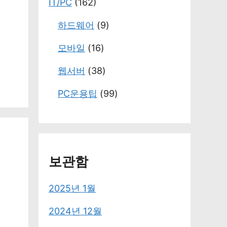
IT/PC
(162)
하드웨어
(9)
모바일
(16)
웹서버
(38)
PC운용팁
(99)
보관함
2025년 1월
2024년 12월