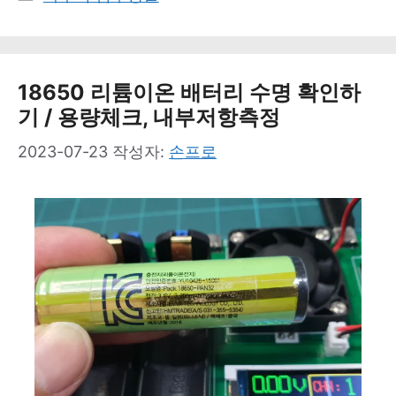
테
고
리
18650 리튬이온 배터리 수명 확인하
기 / 용량체크, 내부저항측정
2023-07-23
작성자:
손프로