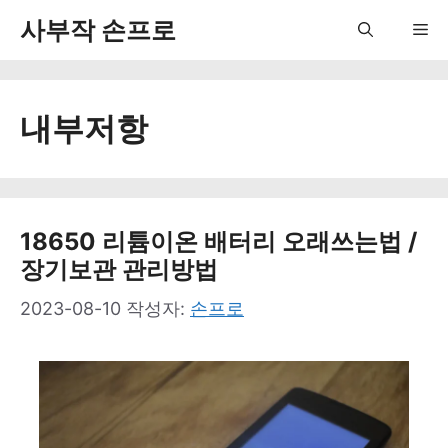
컨
사부작 손프로
Me
텐
츠
내부저항
로
건
너
뛰
18650 리튬이온 배터리 오래쓰는법 /
장기보관 관리방법
기
2023-08-10
작성자:
손프로