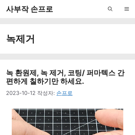
컨
사부작 손프로
Me
텐
츠
녹제거
로
건
너
뛰
녹 환원제, 녹 제거, 코팅/ 퍼마텍스 간
편하게 칠하기만 하세요.
기
2023-10-12
작성자:
손프로