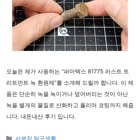
오늘은 제가 사용하는 “퍼마텍스 81775 러스트 트
리트먼트 녹 환원제”를 소개해 드릴까 합니다. 이 제
품은 단순히 녹을 녹이거나 덮어버리는 것이 아닌
녹을 별개의 물질로 산화하고 폴리머 코팅까지 해줍
니다. 내돈내산 후기 입니다.
카
사부작 탐구생활