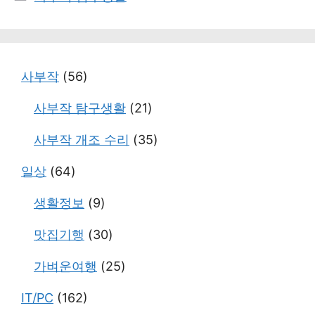
테
고
리
사부작
(56)
사부작 탐구생활
(21)
사부작 개조 수리
(35)
일상
(64)
생활정보
(9)
맛집기행
(30)
가벼운여행
(25)
IT/PC
(162)