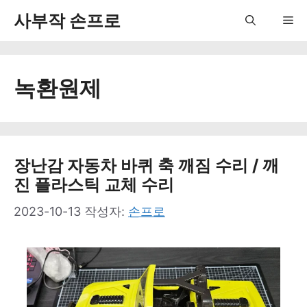
컨
사부작 손프로
Me
텐
츠
녹환원제
로
건
너
뛰
장난감 자동차 바퀴 축 깨짐 수리 / 깨
진 플라스틱 교체 수리
기
2023-10-13
작성자:
손프로