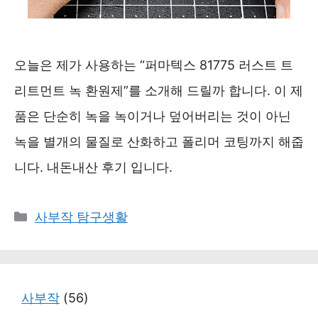
오늘은 제가 사용하는 “퍼마텍스 81775 러스트 트
리트먼트 녹 환원제”를 소개해 드릴까 합니다. 이 제
품은 단순히 녹을 녹이거나 덮어버리는 것이 아닌
녹을 별개의 물질로 산화하고 폴리머 코팅까지 해줍
니다. 내돈내산 후기 입니다.
카
사부작 탐구생활
테
고
리
사부작
(56)