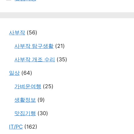
테
고
리
사부작
(56)
사부작 탐구생활
(21)
사부작 개조 수리
(35)
일상
(64)
가벼운여행
(25)
생활정보
(9)
맛집기행
(30)
IT/PC
(162)