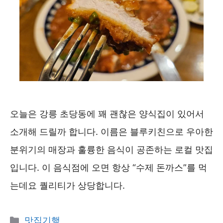
오늘은 강릉 초당동에 꽤 괜찮은 양식집이 있어서
소개해 드릴까 합니다. 이름은 블루키친으로 우아한
분위기의 매장과 훌륭한 음식이 공존하는 로컬 맛집
입니다. 이 음식점에 오면 항상 “수제 돈까스”를 먹
는데요 퀄리티가 상당합니다.
카
맛집기행