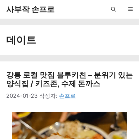
컨
사부작 손프로
Me
텐
츠
데이트
로
건
너
뛰
강릉 로컬 맛집 블루키친 – 분위기 있는
양식집 / 키즈존, 수제 돈까스
기
2024-01-23
작성자:
손프로