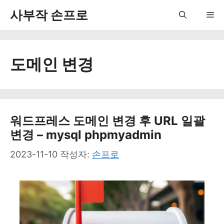
컨
사부작 손프로
Me
텐
츠
도메인 변경
로
건
너
뛰
워드프레스 도메인 변경 후 URL 일괄
변경 – mysql phpmyadmin
기
2023-11-10
작성자:
손프로