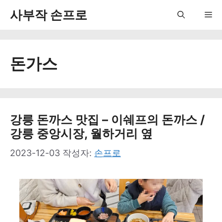
컨
사부작 손프로
Me
텐
츠
돈가스
로
건
너
뛰
강릉 돈까스 맛집 – 이쉐프의 돈까스 /
강릉 중앙시장, 월하거리 옆
기
2023-12-03
작성자:
손프로