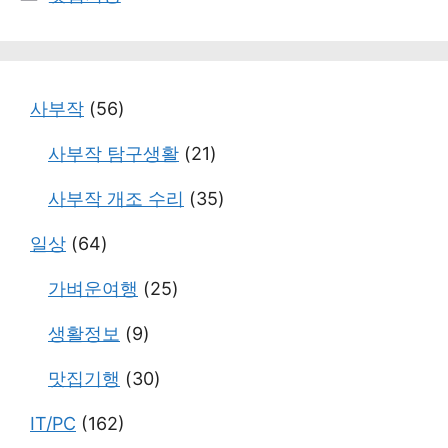
테
고
리
사부작
(56)
사부작 탐구생활
(21)
사부작 개조 수리
(35)
일상
(64)
가벼운여행
(25)
생활정보
(9)
맛집기행
(30)
IT/PC
(162)