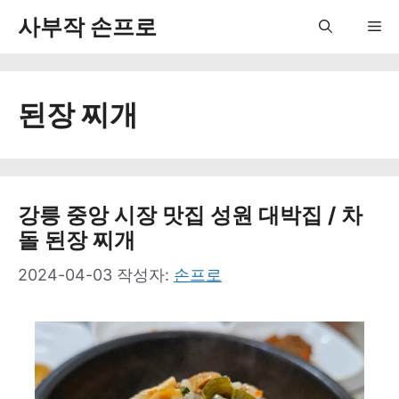
컨
사부작 손프로
Me
텐
츠
된장 찌개
로
건
너
뛰
강릉 중앙 시장 맛집 성원 대박집 / 차
돌 된장 찌개
기
2024-04-03
작성자:
손프로