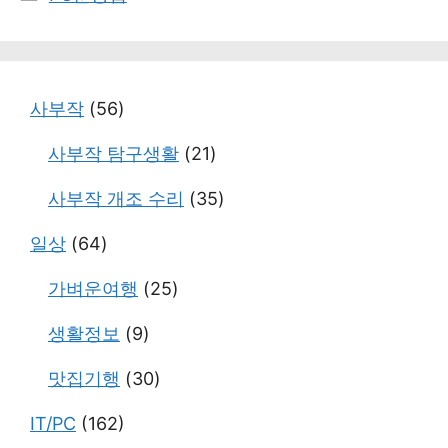
테
고
리
사부작
(56)
사부작 탐구생활
(21)
사부작 개조 수리
(35)
일상
(64)
가벼운여행
(25)
생활정보
(9)
맛집기행
(30)
IT/PC
(162)