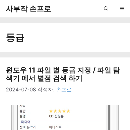
컨
사부작 손프로
Me
텐
츠
등급
로
건
너
뛰
윈도우 11 파일 별 등급 지정 / 파일 탐
색기 에서 별점 검색 하기
기
2024-07-08
작성자:
손프로