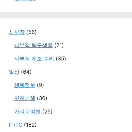
테
고
리
사부작
(56)
사부작 탐구생활
(21)
사부작 개조 수리
(35)
일상
(64)
생활정보
(9)
맛집기행
(30)
가벼운여행
(25)
IT/PC
(162)