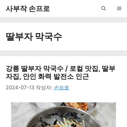
컨
사부작 손프로
Me
텐
츠
딸부자 막국수
로
건
너
뛰
강릉 딸부자 막국수 / 로컬 맛집, 딸부
자집, 안인 화력 발전소 인근
기
2024-07-13
작성자:
손프로