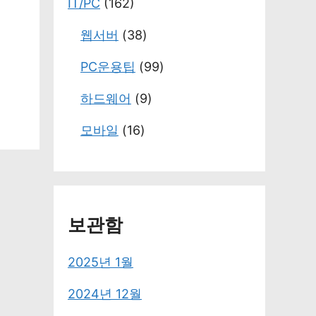
IT/PC
(162)
웹서버
(38)
PC운용팁
(99)
하드웨어
(9)
모바일
(16)
보관함
2025년 1월
2024년 12월