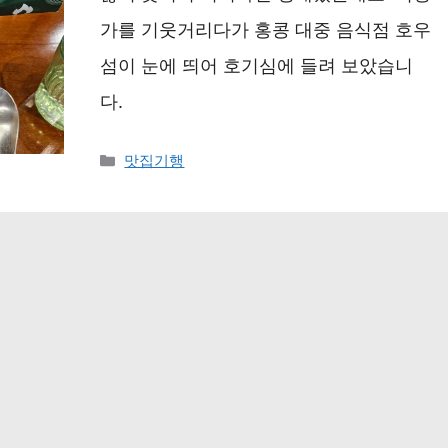
가를 기웃거리다가 홍콩 대중 음식점 호우
섬이 눈에 띄어 호기심에 들려 보았습니
다.
카
맛집기행
테
고
리