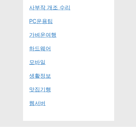
사부작 개조 수리
PC운용팁
가벼운여행
하드웨어
모바일
생활정보
맛집기행
웹서버