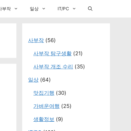
사부작
일상
IT/PC
사부작
(56)
사부작 탐구생활
(21)
사부작 개조 수리
(35)
일상
(64)
맛집기행
(30)
가벼운여행
(25)
생활정보
(9)