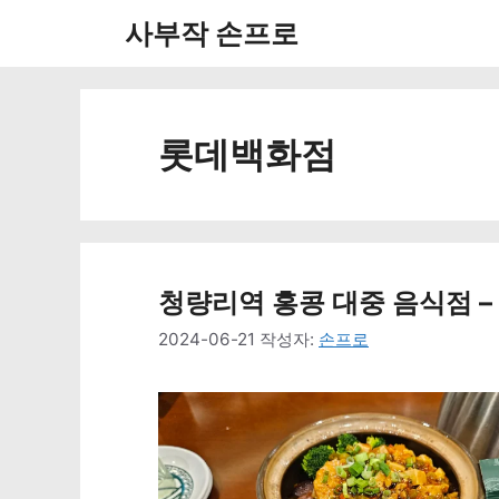
컨
사부작 손프로
텐
츠
로
롯데백화점
건
너
뛰
청량리역 홍콩 대중 음식점 – 
기
2024-06-21
작성자:
손프로