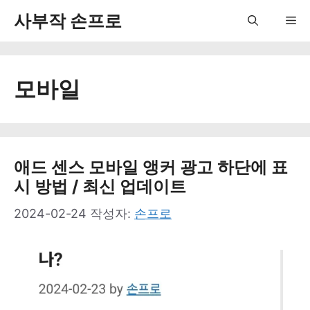
컨
사부작 손프로
Me
텐
츠
모바일
로
건
너
뛰
애드 센스 모바일 앵커 광고 하단에 표
시 방법 / 최신 업데이트
기
2024-02-24
작성자:
손프로