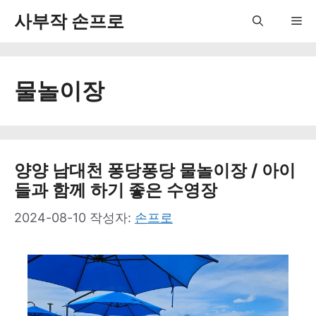
컨
사부작 손프로
Me
텐
츠
물놀이장
로
건
너
뛰
양양 남대천 퐁당퐁당 물놀이장 / 아이
들과 함께 하기 좋은 수영장
기
2024-08-10
작성자:
손프로