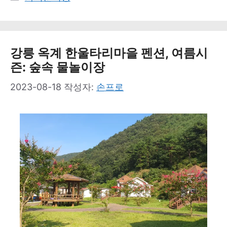
테
고
리
강릉 옥계 한울타리마을 펜션, 여름시
즌: 숲속 물놀이장
2023-08-18
작성자:
손프로