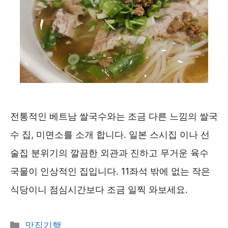
전통적인 베트남 쌀국수와는 조금 다른 느낌의 쌀국
수 집, 미면소를 소개 합니다. 일본 스시집 이나 선
술집 분위기의 깔끔한 외관과 진하고 무거운 육수
국물이 인상적인 집입니다. 11좌석 밖에 없는 작은
식당이니 점심시간보다 조금 일찍 와보세요.
카
맛집기행