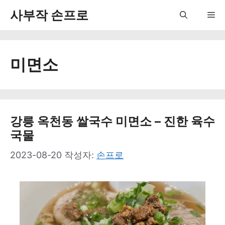
컨
사부작 손프로
Me
텐
츠
미면소
로
건
너
뛰
강릉 옥천동 쌀국수 미면소 – 진한 육수
국물
기
2023-08-20
작성자:
손프로