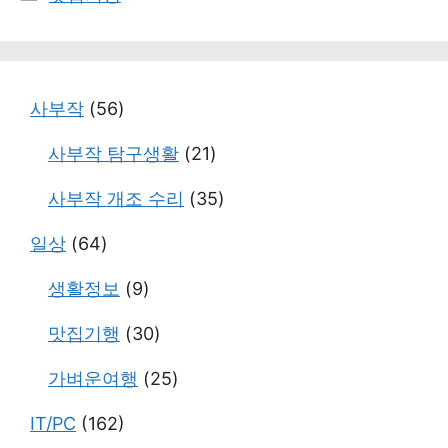
테
고
리
사부작
(56)
사부작 탐구생활
(21)
사부작 개조 수리
(35)
일상
(64)
생활정보
(9)
맛집기행
(30)
가벼운여행
(25)
IT/PC
(162)