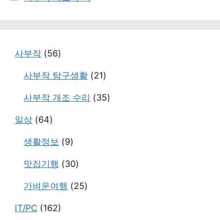
테
고
리
사부작
(56)
사부작 탐구생활
(21)
사부작 개조 수리
(35)
일상
(64)
생활정보
(9)
맛집기행
(30)
가벼운여행
(25)
IT/PC
(162)