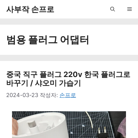
컨
사부작 손프로
Me
텐
츠
범용 플러그 어댑터
로
건
너
뛰
중국 직구 플러그 220v 한국 플러그로
바꾸기 / 샤오미 가습기
기
2024-03-23
작성자:
손프로