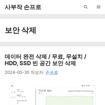
컨
사부작 손프로
Me
텐
츠
보안 삭제
로
건
너
뛰
데이터 완전 삭제 / 무료, 무설치 /
HDD, SSD 빈 공간 보안 삭제
기
2024-05-30
작성자:
손프로