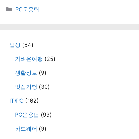
카
PC운용팁
테
고
리
일상
(64)
가벼운여행
(25)
생활정보
(9)
맛집기행
(30)
IT/PC
(162)
PC운용팁
(99)
하드웨어
(9)