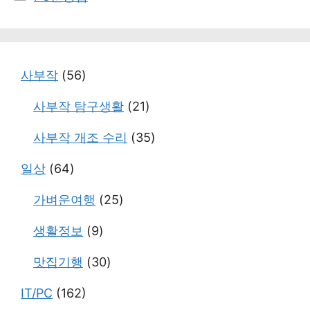
테
고
리
사부작
(56)
사부작 탐구생활
(21)
사부작 개조 수리
(35)
일상
(64)
가벼운여행
(25)
생활정보
(9)
맛집기행
(30)
IT/PC
(162)