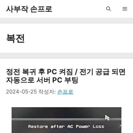
컨
사부작 손프로
Me
텐
츠
복전
로
건
너
뛰
정전 복귀 후 PC 켜짐 / 전기 공급 되면
자동으로 서버 PC 부팅
기
2024-05-25
작성자:
손프로