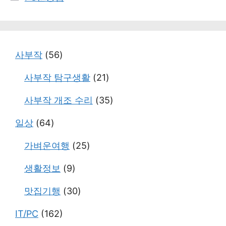
테
고
리
사부작
(56)
사부작 탐구생활
(21)
사부작 개조 수리
(35)
일상
(64)
가벼운여행
(25)
생활정보
(9)
맛집기행
(30)
IT/PC
(162)