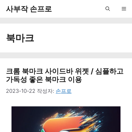
컨
사부작 손프로
Me
텐
츠
북마크
로
건
너
뛰
크롬 북마크 사이드바 위젯 / 심플하고
가독성 좋은 북마크 이용
기
2023-10-22
작성자:
손프로