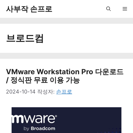
컨
사부작 손프로
Me
텐
츠
브로드컴
로
건
너
뛰
VMware Workstation Pro 다운로드
/ 정식판 무료 이용 가능
기
2024-10-14
작성자:
손프로