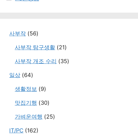
테
고
리
사부작
(56)
사부작 탐구생활
(21)
사부작 개조 수리
(35)
일상
(64)
생활정보
(9)
맛집기행
(30)
가벼운여행
(25)
IT/PC
(162)