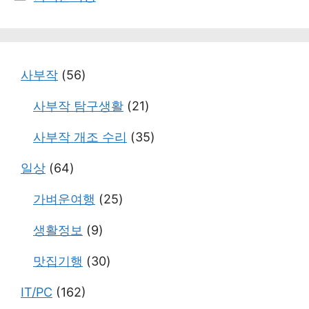
테
고
리
사부작
(56)
사부작 탐구생활
(21)
사부작 개조 수리
(35)
일상
(64)
가벼운여행
(25)
생활정보
(9)
맛집기행
(30)
IT/PC
(162)