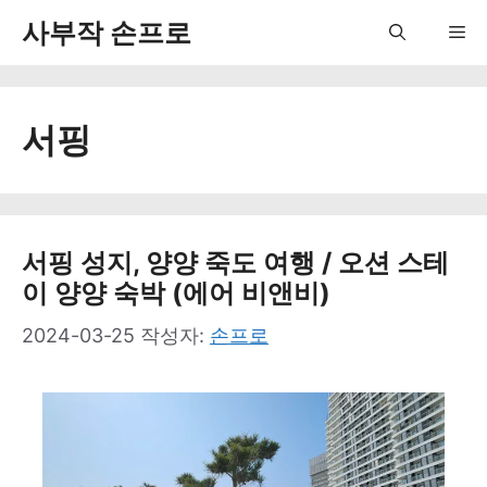
컨
사부작 손프로
Me
텐
츠
서핑
로
건
너
뛰
서핑 성지, 양양 죽도 여행 / 오션 스테
이 양양 숙박 (에어 비앤비)
기
2024-03-25
작성자:
손프로