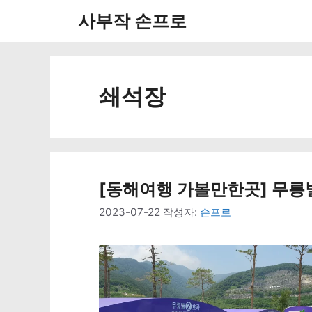
컨
사부작 손프로
텐
츠
로
쇄석장
건
너
뛰
[동해여행 가볼만한곳] 무
기
2023-07-22
작성자:
손프로