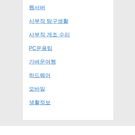
웹서버
사부작 탐구생활
사부작 개조 수리
PC운용팁
가벼운여행
하드웨어
모바일
생활정보