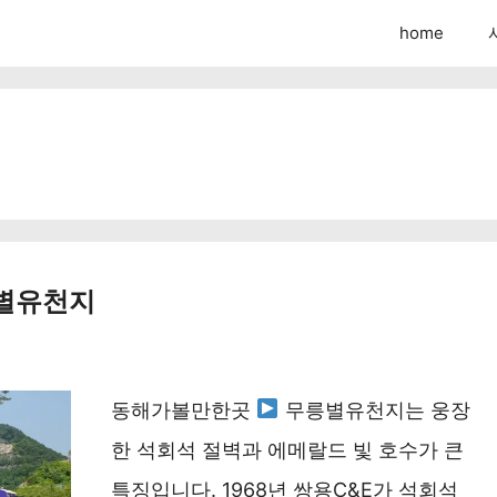
home
릉별유천지
동해가볼만한곳
무릉별유천지는 웅장
한 석회석 절벽과 에메랄드 빛 호수가 큰
특징입니다. 1968년 쌍용C&E가 석회석