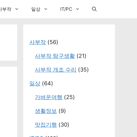
사부작
일상
IT/PC
사부작
(56)
사부작 탐구생활
(21)
사부작 개조 수리
(35)
일상
(64)
가벼운여행
(25)
생활정보
(9)
맛집기행
(30)