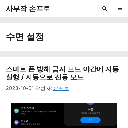
컨
사부작 손프로
Me
텐
츠
수면 설정
로
건
너
뛰
스마트 폰 방해 금지 모드 야간에 자동
실행 / 자동으로 진동 모드
기
2023-10-01
작성자:
손프로