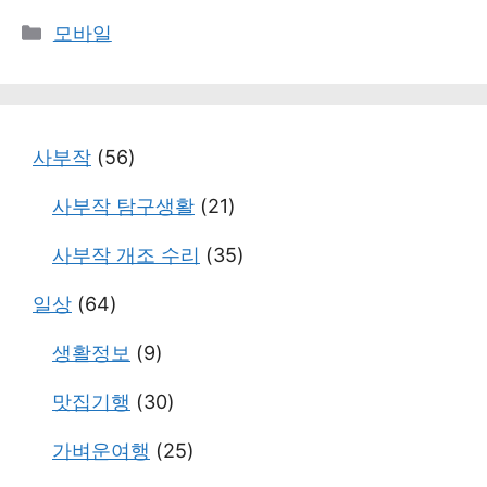
카
모바일
테
고
리
사부작
(56)
사부작 탐구생활
(21)
사부작 개조 수리
(35)
일상
(64)
생활정보
(9)
맛집기행
(30)
가벼운여행
(25)