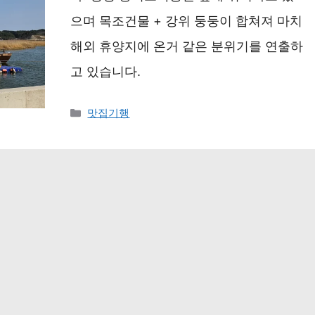
으며 목조건물 + 강위 둥둥이 합쳐져 마치
해외 휴양지에 온거 같은 분위기를 연출하
고 있습니다.
카
맛집기행
테
고
리