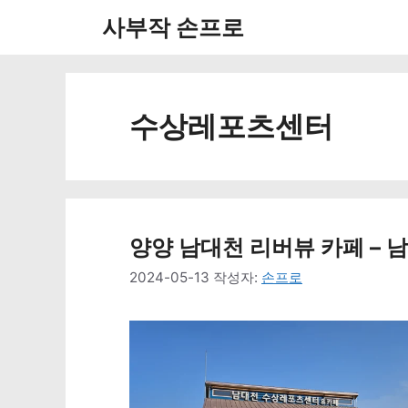
컨
사부작 손프로
텐
츠
로
수상레포츠센터
건
너
뛰
양양 남대천 리버뷰 카페 – 남
기
2024-05-13
작성자:
손프로