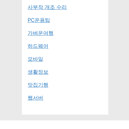
사부작 개조 수리
PC운용팁
가벼운여행
하드웨어
모바일
생활정보
맛집기행
웹서버