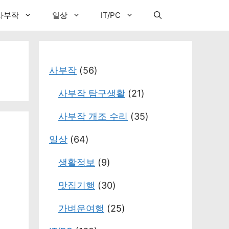
사부작
일상
IT/PC
사부작
(56)
사부작 탐구생활
(21)
사부작 개조 수리
(35)
일상
(64)
생활정보
(9)
맛집기행
(30)
가벼운여행
(25)