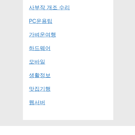
사부작 개조 수리
PC운용팁
가벼운여행
하드웨어
모바일
생활정보
맛집기행
웹서버