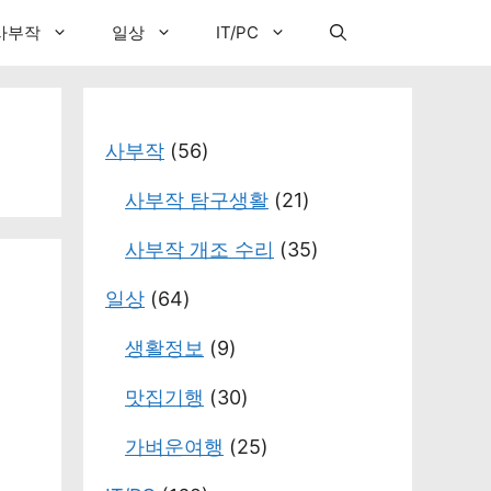
사부작
일상
IT/PC
사부작
(56)
사부작 탐구생활
(21)
사부작 개조 수리
(35)
일상
(64)
생활정보
(9)
맛집기행
(30)
가벼운여행
(25)