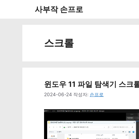
컨
사부작 손프로
텐
츠
로
스크롤
건
너
뛰
윈도우 11 파일 탐색기 스크
기
2024-06-24
작성자:
손프로