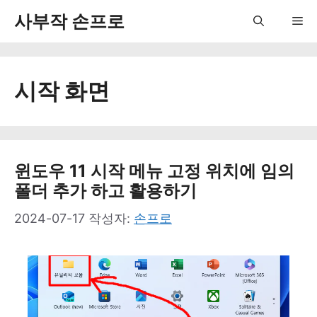
컨
사부작 손프로
Me
텐
츠
시작 화면
로
건
너
뛰
윈도우 11 시작 메뉴 고정 위치에 임의
폴더 추가 하고 활용하기
기
2024-07-17
작성자:
손프로