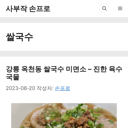
컨
사부작 손프로
Me
텐
츠
쌀국수
로
건
너
뛰
강릉 옥천동 쌀국수 미면소 – 진한 육수
국물
기
2023-08-20
작성자:
손프로