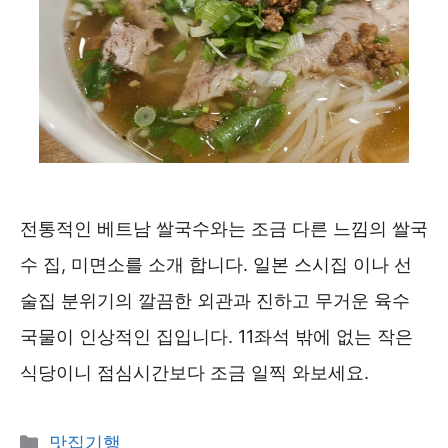
전통적인 베트남 쌀국수와는 조금 다른 느낌의 쌀국
수 집, 미면소를 소개 합니다. 일본 스시집 이나 선
술집 분위기의 깔끔한 외관과 진하고 무거운 육수
국물이 인상적인 집입니다. 11좌석 밖에 없는 작은
식당이니 점심시간보다 조금 일찍 와보세요.
카
맛집기행