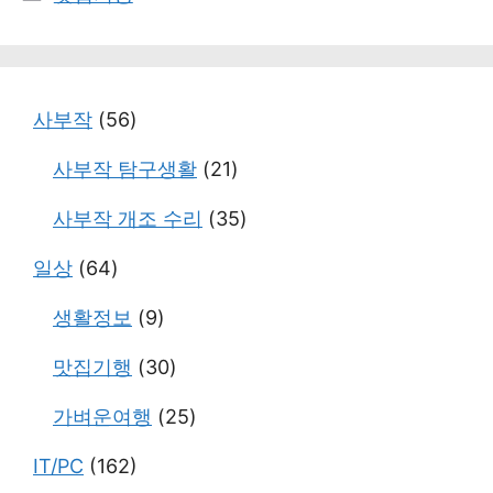
테
고
리
사부작
(56)
사부작 탐구생활
(21)
사부작 개조 수리
(35)
일상
(64)
생활정보
(9)
맛집기행
(30)
가벼운여행
(25)
IT/PC
(162)