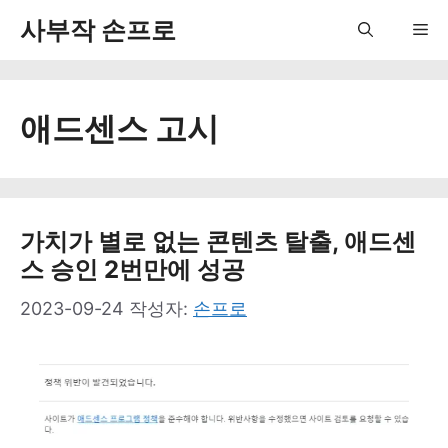
컨
사부작 손프로
Me
텐
츠
애드센스 고시
로
건
너
뛰
가치가 별로 없는 콘텐츠 탈출, 애드센
스 승인 2번만에 성공
기
2023-09-24
작성자:
손프로