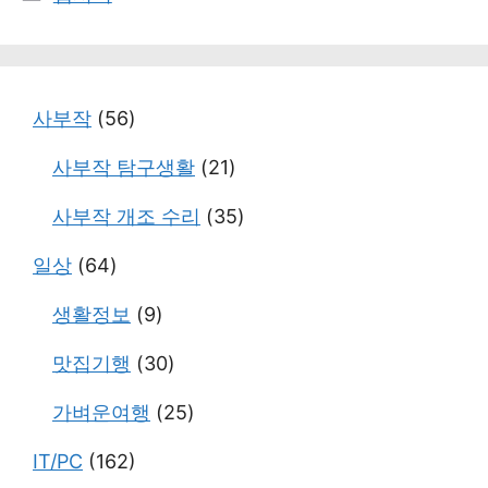
테
고
리
사부작
(56)
사부작 탐구생활
(21)
사부작 개조 수리
(35)
일상
(64)
생활정보
(9)
맛집기행
(30)
가벼운여행
(25)
IT/PC
(162)