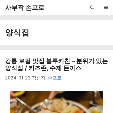
컨
사부작 손프로
Me
텐
츠
양식집
로
건
너
뛰
강릉 로컬 맛집 블루키친 – 분위기 있는
양식집 / 키즈존, 수제 돈까스
기
2024-01-23
작성자:
손프로