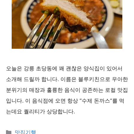
오늘은 강릉 초당동에 꽤 괜찮은 양식집이 있어서
소개해 드릴까 합니다. 이름은 블루키친으로 우아한
분위기의 매장과 훌륭한 음식이 공존하는 로컬 맛집
입니다. 이 음식점에 오면 항상 “수제 돈까스”를 먹
는데요 퀄리티가 상당합니다.
카
맛집기행