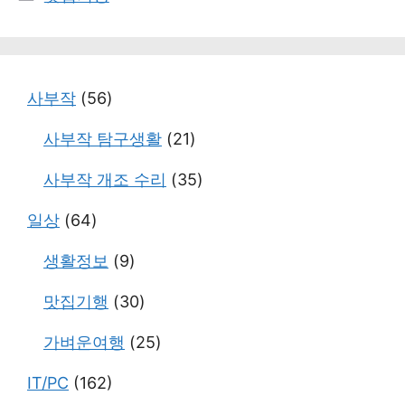
테
고
리
사부작
(56)
사부작 탐구생활
(21)
사부작 개조 수리
(35)
일상
(64)
생활정보
(9)
맛집기행
(30)
가벼운여행
(25)
IT/PC
(162)