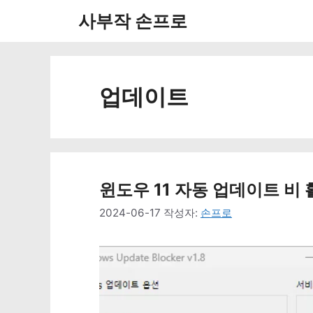
컨
사부작 손프로
텐
츠
로
업데이트
건
너
뛰
윈도우 11 자동 업데이트 비 
기
2024-06-17
작성자:
손프로