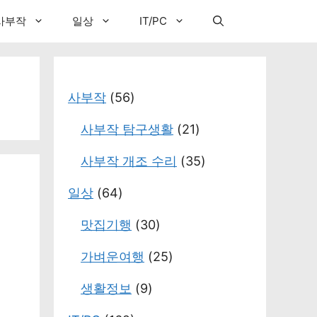
사부작
일상
IT/PC
사부작
(56)
사부작 탐구생활
(21)
사부작 개조 수리
(35)
일상
(64)
맛집기행
(30)
가벼운여행
(25)
생활정보
(9)