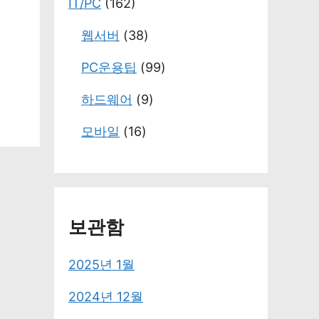
IT/PC
(162)
웹서버
(38)
PC운용팁
(99)
하드웨어
(9)
모바일
(16)
보관함
2025년 1월
2024년 12월