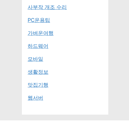
사부작 개조 수리
PC운용팁
가벼운여행
하드웨어
모바일
생활정보
맛집기행
웹서버