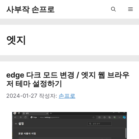
컨
사부작 손프로
Me
텐
츠
엣지
로
건
너
뛰
edge 다크 모드 변경 / 엣지 웹 브라우
저 테마 설정하기
기
2024-01-27
작성자:
손프로