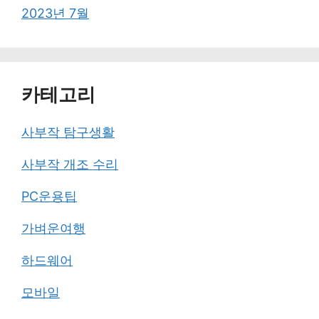
2023년 7월
카테고리
사부작 탐구생활
사부작 개조 수리
PC운용팁
가벼운여행
하드웨어
모바일