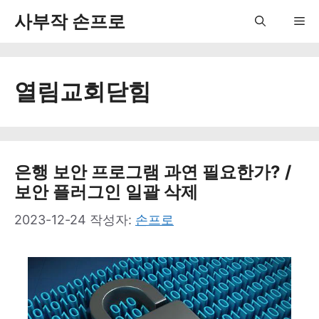
컨
사부작 손프로
Me
텐
츠
열림교회닫힘
로
건
너
뛰
은행 보안 프로그램 과연 필요한가? /
보안 플러그인 일괄 삭제
기
2023-12-24
작성자:
손프로