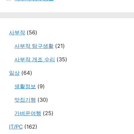
테
고
리
사부작
(56)
사부작 탐구생활
(21)
사부작 개조 수리
(35)
일상
(64)
생활정보
(9)
맛집기행
(30)
가벼운여행
(25)
IT/PC
(162)