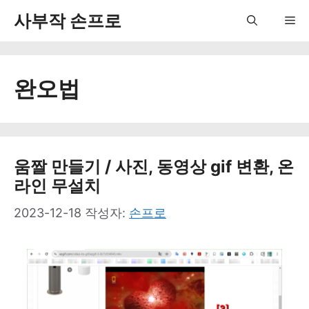
컨
사부작 손프로
Me
텐
츠
완오법
로
건
너
뛰
움짤 만들기 / 사진, 동영상 gif 변환, 온
라인 무설치
기
2023-12-18
작성자:
손프로