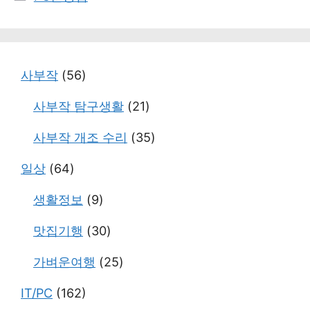
테
고
리
사부작
(56)
사부작 탐구생활
(21)
사부작 개조 수리
(35)
일상
(64)
생활정보
(9)
맛집기행
(30)
가벼운여행
(25)
IT/PC
(162)