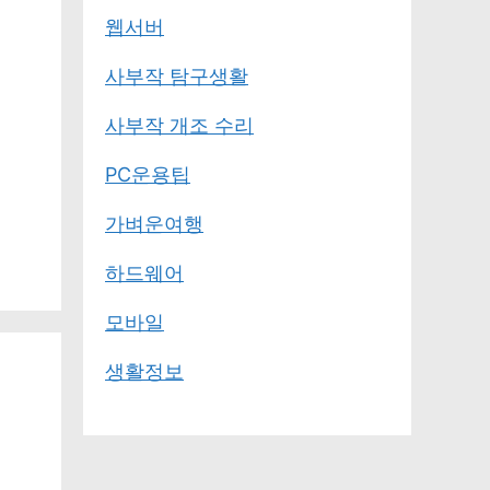
웹서버
사부작 탐구생활
사부작 개조 수리
PC운용팁
가벼운여행
하드웨어
모바일
생활정보