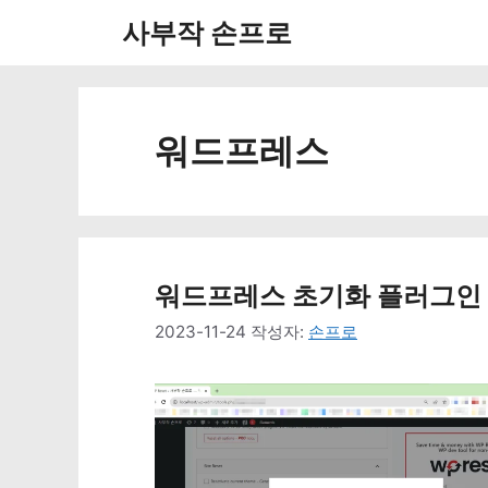
컨
사부작 손프로
텐
츠
로
워드프레스
건
너
뛰
워드프레스 초기화 플러그인 WP
기
2023-11-24
작성자:
손프로