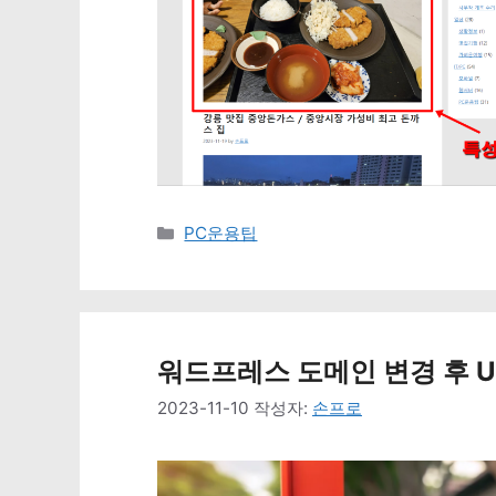
카
PC운용팁
테
고
리
워드프레스 도메인 변경 후 URL
2023-11-10
작성자:
손프로