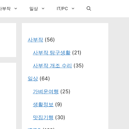
사부작
일상
IT/PC
사부작
(56)
사부작 탐구생활
(21)
사부작 개조 수리
(35)
일상
(64)
가벼운여행
(25)
생활정보
(9)
맛집기행
(30)