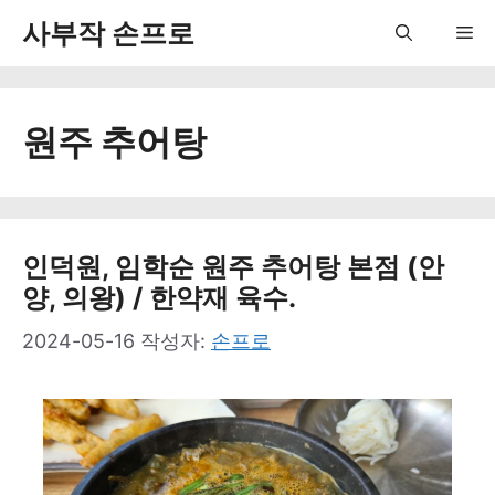
컨
사부작 손프로
Me
텐
츠
원주 추어탕
로
건
너
뛰
인덕원, 임학순 원주 추어탕 본점 (안
양, 의왕) / 한약재 육수.
기
2024-05-16
작성자:
손프로