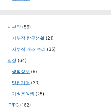
테
고
리
사부작
(56)
사부작 탐구생활
(21)
사부작 개조 수리
(35)
일상
(64)
생활정보
(9)
맛집기행
(30)
가벼운여행
(25)
IT/PC
(162)