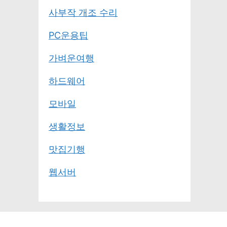
사부작 개조 수리
PC운용팁
가벼운여행
하드웨어
모바일
생활정보
맛집기행
웹서버