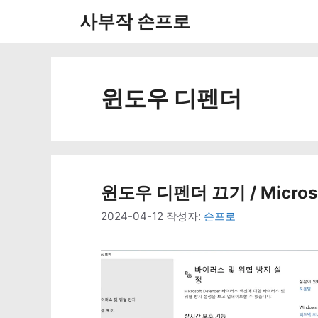
컨
사부작 손프로
텐
츠
로
윈도우 디펜더
건
너
뛰
윈도우 디펜더 끄기 / Micros
기
2024-04-12
작성자:
손프로