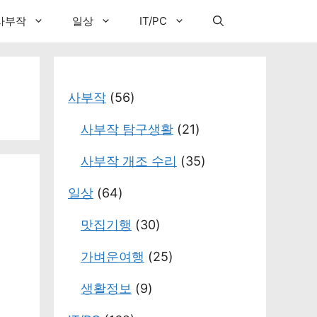
사부작
일상
IT/PC
사부작
(56)
사부작 탐구생활
(21)
사부작 개조 수리
(35)
일상
(64)
맛집기행
(30)
가벼운여행
(25)
생활정보
(9)