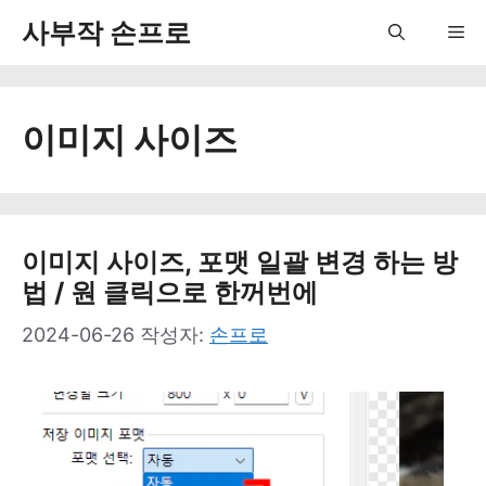
컨
사부작 손프로
Me
텐
츠
이미지 사이즈
로
건
너
뛰
이미지 사이즈, 포맷 일괄 변경 하는 방
법 / 원 클릭으로 한꺼번에
기
2024-06-26
작성자:
손프로