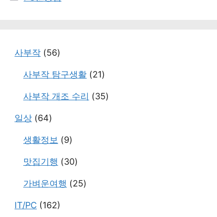
테
고
리
사부작
(56)
사부작 탐구생활
(21)
사부작 개조 수리
(35)
일상
(64)
생활정보
(9)
맛집기행
(30)
가벼운여행
(25)
IT/PC
(162)