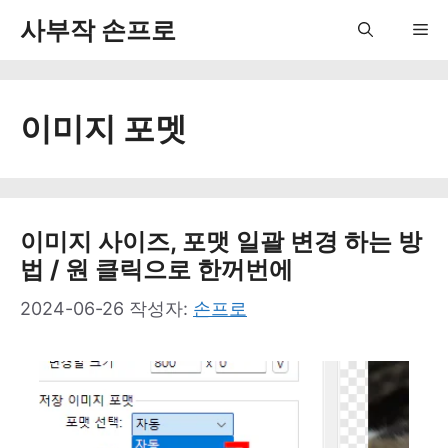
컨
사부작 손프로
Me
텐
츠
이미지 포멧
로
건
너
뛰
이미지 사이즈, 포맷 일괄 변경 하는 방
법 / 원 클릭으로 한꺼번에
기
2024-06-26
작성자:
손프로