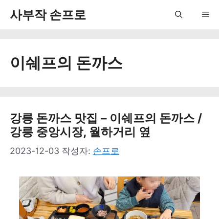
컨
사부작 손프로
Me
텐
츠
이쉐프의 돈까스
로
건
너
뛰
강릉 돈까스 맛집 – 이쉐프의 돈까스 /
강릉 중앙시장, 월하거리 옆
기
2023-12-03
작성자:
손프로