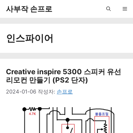
컨
사부작 손프로
Me
텐
츠
인스파이어
로
건
너
뛰
Creative inspire 5300 스피커 유선
리모컨 만들기 (PS2 단자)
기
2024-01-06
작성자:
손프로