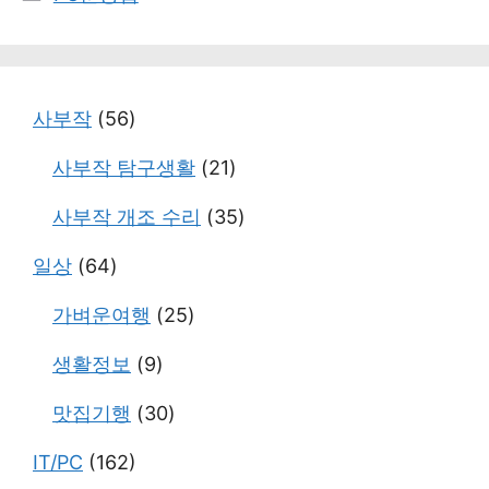
테
고
리
사부작
(56)
사부작 탐구생활
(21)
사부작 개조 수리
(35)
일상
(64)
가벼운여행
(25)
생활정보
(9)
맛집기행
(30)
IT/PC
(162)