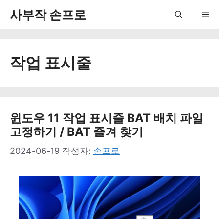
컨
사부작 손프로
Me
텐
츠
작업 표시줄
로
건
너
뛰
윈도우 11 작업 표시줄 BAT 배치 파일
고정하기 / BAT 즐겨 찾기
기
2024-06-19
작성자:
손프로