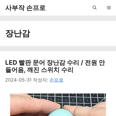
컨
사부작 손프로
Me
텐
츠
장난감
로
건
너
뛰
LED 빨판 문어 장난감 수리 / 전원 안
들어옴, 깨진 스위치 수리
기
2024-05-31
작성자:
손프로