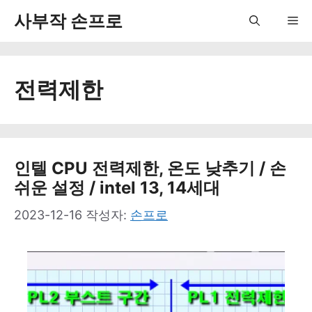
컨
사부작 손프로
Me
텐
츠
전력제한
로
건
너
뛰
인텔 CPU 전력제한, 온도 낮추기 / 손
쉬운 설정 / intel 13, 14세대
기
2023-12-16
작성자:
손프로