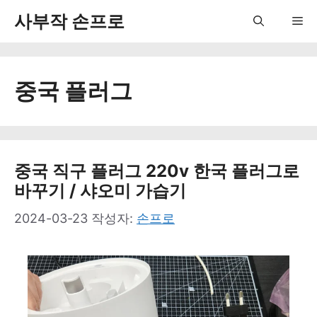
컨
사부작 손프로
Me
텐
츠
중국 플러그
로
건
너
뛰
중국 직구 플러그 220v 한국 플러그로
바꾸기 / 샤오미 가습기
기
2024-03-23
작성자:
손프로