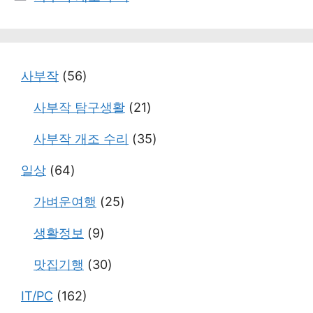
테
고
리
사부작
(56)
사부작 탐구생활
(21)
사부작 개조 수리
(35)
일상
(64)
가벼운여행
(25)
생활정보
(9)
맛집기행
(30)
IT/PC
(162)