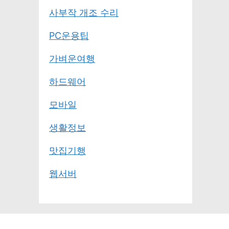
사부작 개조 수리
PC운용팁
가벼운여행
하드웨어
모바일
생활정보
맛집기행
웹서버