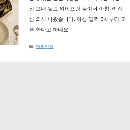
집 보내 놓고 와이프랑 둘이서 아침 겸 점
심 외식 나왔습니다. 아침 일찍 6시부터 오
픈 한다고 하네요.
카
맛집기행
테
고
리