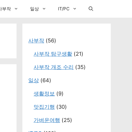
사부작
일상
IT/PC
사부작
(56)
사부작 탐구생활
(21)
사부작 개조 수리
(35)
일상
(64)
생활정보
(9)
맛집기행
(30)
가벼운여행
(25)