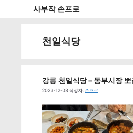
컨
사부작 손프로
텐
츠
로
천일식당
건
너
뛰
강릉 천일식당 – 동부시장 뽀
기
2023-12-08
작성자:
손프로