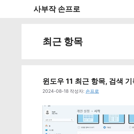
컨
사부작 손프로
텐
츠
로
최근 항목
건
너
뛰
윈도우 11 최근 항목, 검색 
기
2024-08-18
작성자:
손프로