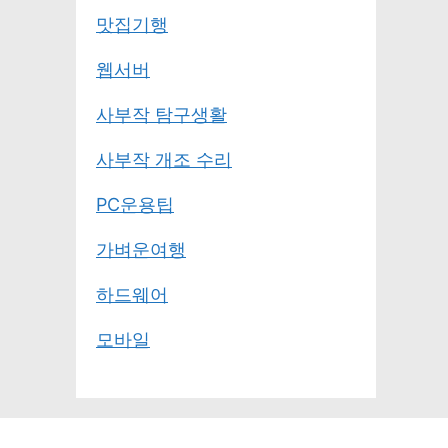
맛집기행
웹서버
사부작 탐구생활
사부작 개조 수리
PC운용팁
가벼운여행
하드웨어
모바일