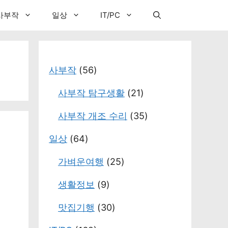
사부작
일상
IT/PC
사부작
(56)
사부작 탐구생활
(21)
사부작 개조 수리
(35)
일상
(64)
가벼운여행
(25)
생활정보
(9)
맛집기행
(30)