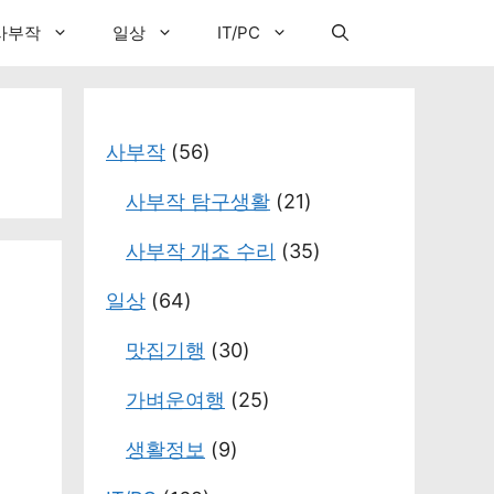
사부작
일상
IT/PC
사부작
(56)
사부작 탐구생활
(21)
사부작 개조 수리
(35)
일상
(64)
맛집기행
(30)
가벼운여행
(25)
생활정보
(9)