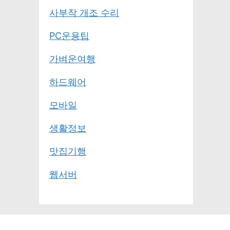
사부작 개조 수리
PC운용팁
가벼운여행
하드웨어
모바일
생활정보
맛집기행
웹서버