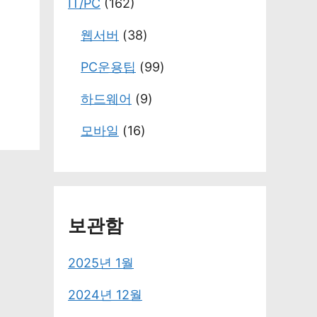
IT/PC
(162)
웹서버
(38)
PC운용팁
(99)
하드웨어
(9)
모바일
(16)
보관함
2025년 1월
2024년 12월