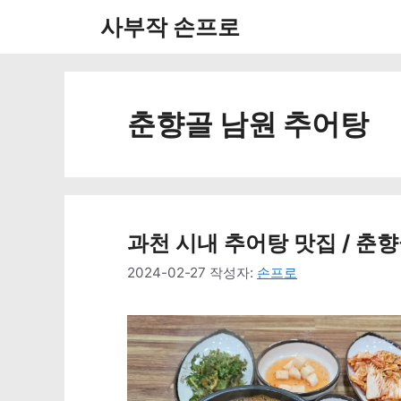
컨
사부작 손프로
텐
츠
로
춘향골 남원 추어탕
건
너
뛰
과천 시내 추어탕 맛집 / 춘
기
2024-02-27
작성자:
손프로