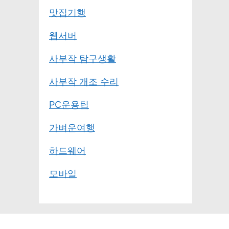
맛집기행
웹서버
사부작 탐구생활
사부작 개조 수리
PC운용팁
가벼운여행
하드웨어
모바일