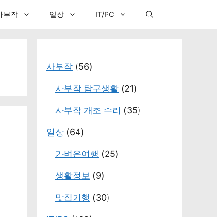
사부작
일상
IT/PC
사부작
(56)
사부작 탐구생활
(21)
사부작 개조 수리
(35)
일상
(64)
가벼운여행
(25)
생활정보
(9)
맛집기행
(30)