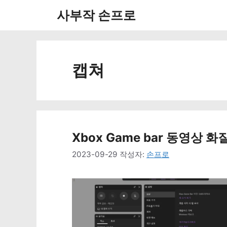
컨
사부작 손프로
텐
츠
로
캡쳐
건
너
뛰
Xbox Game bar 동영상 
기
2023-09-29
작성자:
손프로